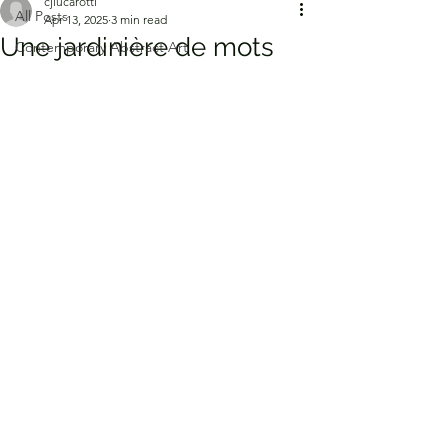
cjlucarotti
All Posts
Apr 13, 2025
3 min read
Une jardinière de mots
Contemporary Abstract Art